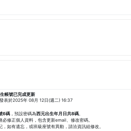
]學生帳號已完成更新
發表於
2025年 08月 12日(週二) 16:37
號6碼
，預設密碼為
西元出生年月日共8碼
。
務必修正個人資料，包含更新email、修改密碼。
記，如有遺忘，或班級座號有異動，請洽資訊組修改。