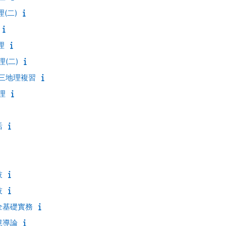
(二)
理
理(二)
高三地理複習
理
活
技
技
全基礎實務
慧導論