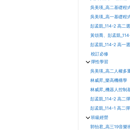
吳美瑛_高二基礎程
吳美瑛_高一基礎程
彭孟凱_114-2 高
黃頌喬、彭孟凱_11
彭孟凱_114-2 高
校訂必修
彈性學習
吳美瑛_高二人權多
林威昇_樂高機構學
林威昇_機器人控制
彭孟凱_114-2 
彭孟凱_114-1 
班級經營
郭怡君_高三19音樂