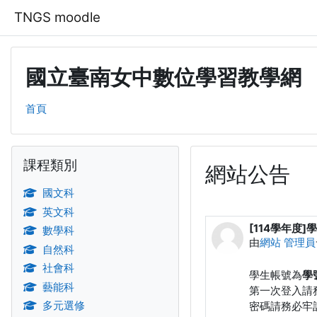
跳至主內容
TNGS moodle
國立臺南女中數位學習教學網
首頁
區塊
跳過課程類別區塊
課程類別
網站公告
國文科
英文科
[114學年度
數學科
由
網站 管理員
自然科
社會科
學生帳號為
學
藝能科
第一次登入請
多元選修
密碼請務必牢