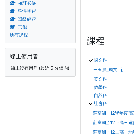
校訂必修
彈性學習
班級經營
其他
所有課程
...
課程
跳過線上使用者區塊
線上使用者
國文科
線上沒有用戶 (最近 5 分鐘內)
王玉屏_國文
英文科
數學科
自然科
社會科
莊富凱_112學年度
莊富凱_112上高三
莊富凱_112上高一地