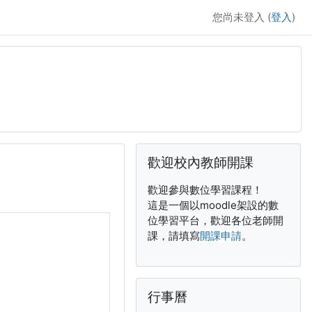
您尚未登入 (
登入
)
補充內容區塊
跳過歡迎校內教師開課區塊
歡迎校內教師開課
歡迎參與數位學習課程！
這是一個以moodle架設的數
位學習平台，歡迎各位老師開
課，請填寫
開課申請
。
跳過行事曆區塊
行事曆