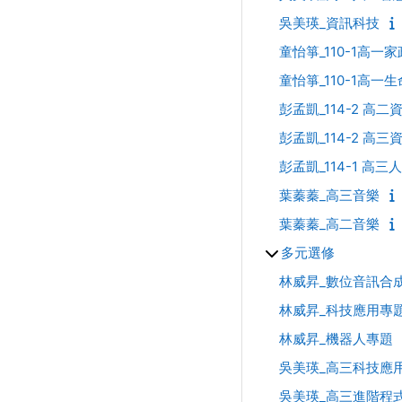
吳美瑛_資訊科技
童怡箏_110-1高一家
童怡箏_110-1高一
彭孟凱_114-2 高
彭孟凱_114-2 高
彭孟凱_114-1 高
葉蓁蓁_高三音樂
葉蓁蓁_高二音樂
多元選修
林威昇_數位音訊合
林威昇_科技應用專
林威昇_機器人專題
吳美瑛_高三科技應
吳美瑛_高三進階程