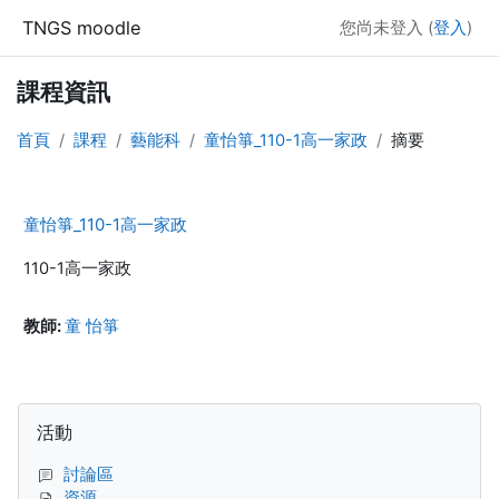
跳至主內容
TNGS moodle
您尚未登入 (
登入
)
課程資訊
首頁
課程
藝能科
童怡箏_110-1高一家政
摘要
童怡箏_110-1高一家政
110-1高一家政
教師:
童 怡箏
區塊
跳過活動區塊
活動
討論區
資源