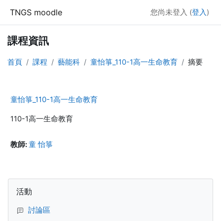
跳至主內容
TNGS moodle
您尚未登入 (
登入
)
課程資訊
首頁
課程
藝能科
童怡箏_110-1高一生命教育
摘要
童怡箏_110-1高一生命教育
110-1高一生命教育
教師:
童 怡箏
區塊
跳過活動區塊
活動
討論區