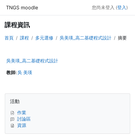
跳至主內容
TNGS moodle
您尚未登入 (
登入
)
課程資訊
首頁
課程
多元選修
吳美瑛_高二基礎程式設計
摘要
吳美瑛_高二基礎程式設計
教師:
吳 美瑛
區塊
跳過活動區塊
活動
作業
討論區
資源